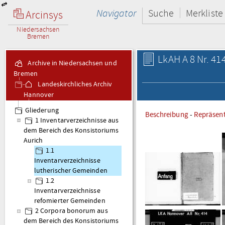
Navigator
Suche
Merkliste
Arcinsys
Niedersachsen
Bremen
LkAH A 8 Nr. 41
Archive in Niedersachsen und
Bremen
Landeskirchliches Archiv
Hannover
A 8 Corpora bonorum
Gliederung
Beschreibung
-
Repräsen
1 Inventarverzeichnisse aus
dem Bereich des Konsistoriums
Aurich
1.1
Inventarverzeichnisse
lutherischer Gemeinden
1.2
Inventarverzeichnisse
refomierter Gemeinden
2 Corpora bonorum aus
dem Bereich des Konsistoriums