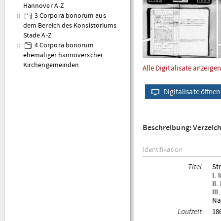
Hannover A-Z
3 Corpora bonorum aus
dem Bereich des Konsistoriums
Stade A-Z
4 Corpora bonorum
ehemaliger hannoverscher
Kirchengemeinden
Alle Digitalisate anzeigen
Digitalisate öffnen
Beschreibung: Verzeic
Identifikation
Titel
St
I.
II
II
Na
Laufzeit
18