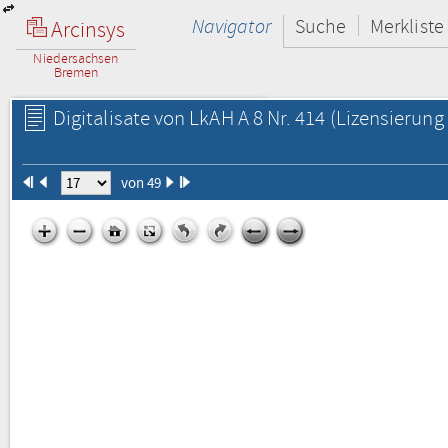
Navigator
Suche
Merkliste
Arcinsys
Niedersachsen
Bremen
Digitalisate von LkAH A 8 Nr. 414
(Lizensierung 
von 49