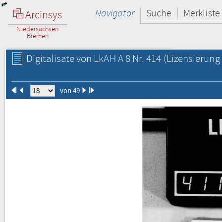
Navigator
Suche
Merkliste
Arcinsys
Niedersachsen
Bremen
Digitalisate von LkAH A 8 Nr. 414
(Lizensierung 
von 49