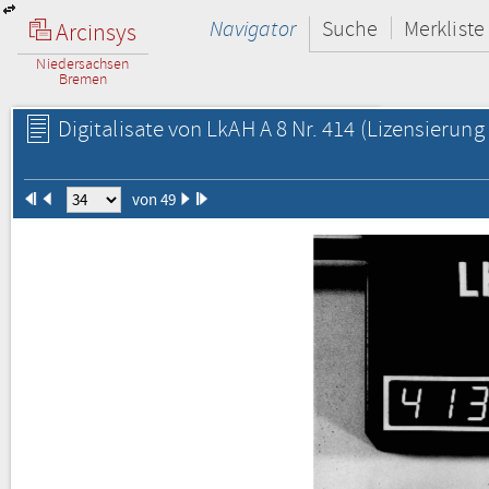
Navigator
Suche
Merkliste
Arcinsys
Niedersachsen
Bremen
Digitalisate von LkAH A 8 Nr. 414
(Lizensierung 
von 49