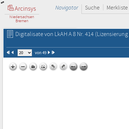
Navigator
Suche
Merkliste
Arcinsys
Niedersachsen
Bremen
Digitalisate von LkAH A 8 Nr. 414
(Lizensierung 
von 49