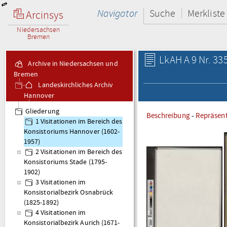
Navigator
Suche
Merkliste
Arcinsys
Niedersachsen
Bremen
LkAH A 9 Nr. 33
Archive in Niedersachsen und
Bremen
Landeskirchliches Archiv
Hannover
A 9 Visitationsakten
Gliederung
Beschreibung
-
Repräsen
1 Visitationen im Bereich des
Konsistoriums Hannover (1602-
1957)
2 Visitationen im Bereich des
Konsistoriums Stade (1795-
1902)
3 Visitationen im
Konsistorialbezirk Osnabrück
(1825-1892)
4 Visitationen im
Konsistorialbezirk Aurich (1671-