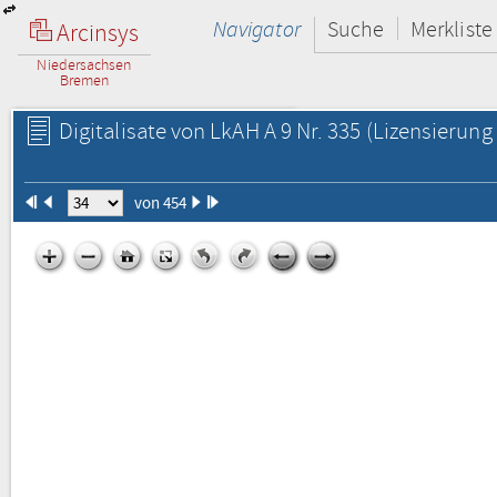
Navigator
Suche
Merkliste
Arcinsys
Niedersachsen
Bremen
Digitalisate von LkAH A 9 Nr. 335
(Lizensierung 
von 454