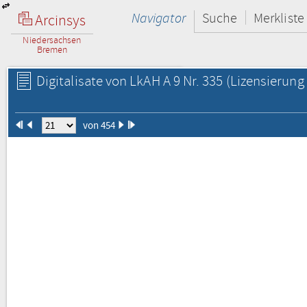
Navigator
Suche
Merkliste
Arcinsys
Niedersachsen
Bremen
Digitalisate von LkAH A 9 Nr. 335
(Lizensierung 
von 454