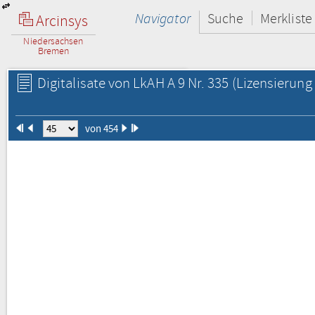
Navigator
Suche
Merkliste
Arcinsys
Niedersachsen
Bremen
Digitalisate von LkAH A 9 Nr. 335
(Lizensierung 
von 454