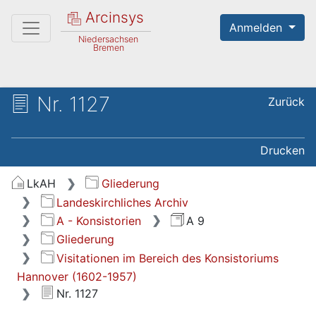
Arcinsys
Anmelden
Niedersachsen
Bremen
Nr. 1127
Zurück
Drucken
LkAH
Gliederung
Landeskirchliches Archiv
A - Konsistorien
A 9
Gliederung
Visitationen im Bereich des Konsistoriums
Hannover (1602-1957)
Nr. 1127