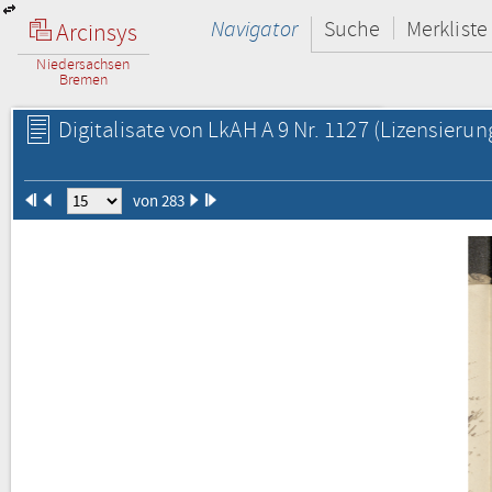
Navigator
Suche
Merkliste
Arcinsys
Niedersachsen
Bremen
Digitalisate von LkAH A 9 Nr. 1127
(Lizensierun
von 283