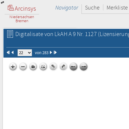
Navigator
Suche
Merkliste
Arcinsys
Niedersachsen
Bremen
Digitalisate von LkAH A 9 Nr. 1127
(Lizensierun
von 283