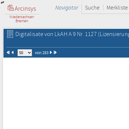
Navigator
Suche
Merkliste
Arcinsys
Niedersachsen
Bremen
Digitalisate von LkAH A 9 Nr. 1127
(Lizensierun
von 283