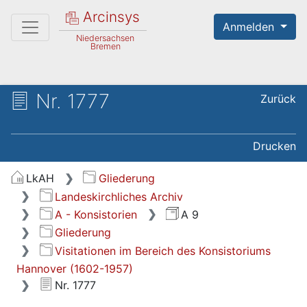
Arcinsys
Anmelden
Niedersachsen
Bremen
Nr. 1777
Zurück
Drucken
LkAH
Gliederung
Landeskirchliches Archiv
A - Konsistorien
A 9
Gliederung
Visitationen im Bereich des Konsistoriums
Hannover (1602-1957)
Nr. 1777