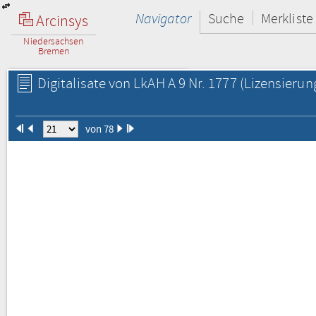
Navigator
Suche
Merkliste
Arcinsys
Niedersachsen
Bremen
Digitalisate von LkAH A 9 Nr. 1777
(Lizensierun
von 78