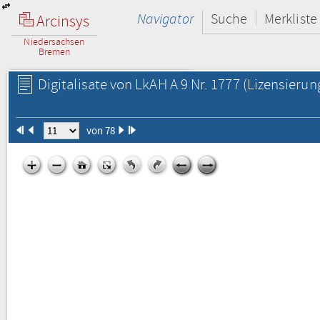
Navigator
Suche
Merkliste
Arcinsys
Niedersachsen
Bremen
Digitalisate von LkAH A 9 Nr. 1777
(Lizensierun
von 78