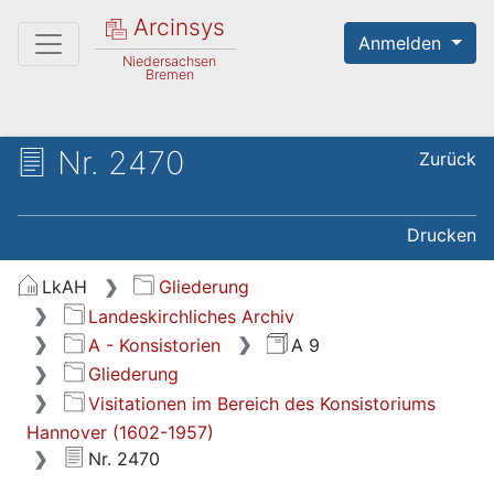
Arcinsys
Anmelden
Niedersachsen
Bremen
Nr. 2470
Zurück
Drucken
LkAH
Gliederung
Landeskirchliches Archiv
A - Konsistorien
A 9
Gliederung
Visitationen im Bereich des Konsistoriums
Hannover (1602-1957)
Nr. 2470