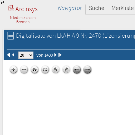
Navigator
Suche
Merkliste
Arcinsys
Niedersachsen
Bremen
Digitalisate von LkAH A 9 Nr. 2470
(Lizensierun
von 1400