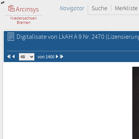
Navigator
Suche
Merkliste
Arcinsys
Niedersachsen
Bremen
Digitalisate von LkAH A 9 Nr. 2470
(Lizensierun
von 1400