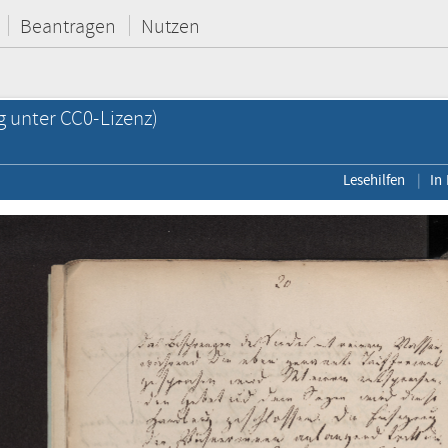
Beantragen
Nutzen
g unter CC0-Lizenz)
Lesehilfen
In