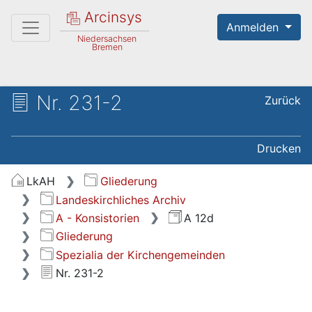
Arcinsys
Anmelden
Niedersachsen
Bremen
Nr. 231-2
Zurück
Drucken
LkAH
Gliederung
Landeskirchliches Archiv
A - Konsistorien
A 12d
Gliederung
Spezialia der Kirchengemeinden
Nr. 231-2