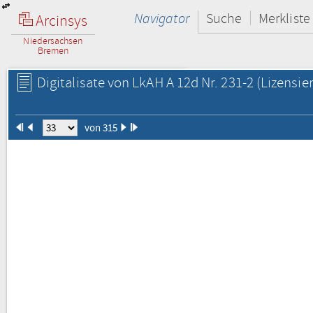
Navigator
Suche
Merkliste
Arcinsys
Niedersachsen
Bremen
Digitalisate von LkAH A 12d Nr. 231-2
(Lizensie
von 315