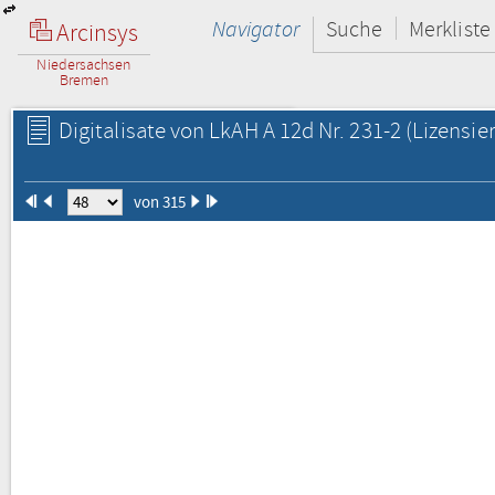
Navigator
Suche
Merkliste
Arcinsys
Niedersachsen
Bremen
Digitalisate von LkAH A 12d Nr. 231-2
(Lizensie
von 315