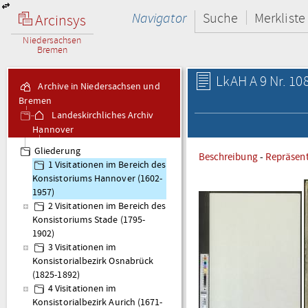
Navigator
Suche
Merkliste
Arcinsys
Niedersachsen
Bremen
LkAH A 9 Nr. 10
Archive in Niedersachsen und
Bremen
Landeskirchliches Archiv
Hannover
A 9 Visitationsakten
Gliederung
Beschreibung
-
Repräsen
1 Visitationen im Bereich des
Konsistoriums Hannover (1602-
1957)
2 Visitationen im Bereich des
Konsistoriums Stade (1795-
1902)
3 Visitationen im
Konsistorialbezirk Osnabrück
(1825-1892)
4 Visitationen im
Konsistorialbezirk Aurich (1671-