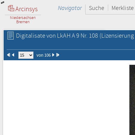
Navigator
Suche
Merkliste
Arcinsys
Niedersachsen
Bremen
Digitalisate von LkAH A 9 Nr. 108
(Lizensierung 
von 106