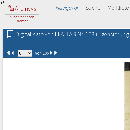
Navigator
Suche
Merkliste
Arcinsys
Niedersachsen
Bremen
Digitalisate von LkAH A 9 Nr. 108
(Lizensierung 
von 106