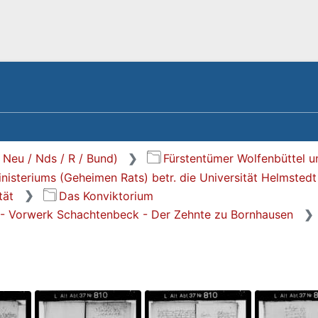
/ Neu / Nds / R / Bund)
Fürstentümer Wolfenbüttel u
nisteriums (Geheimen Rats) betr. die Universität Helmstedt
tät
Das Konviktorium
 - Vorwerk Schachtenbeck - Der Zehnte zu Bornhausen