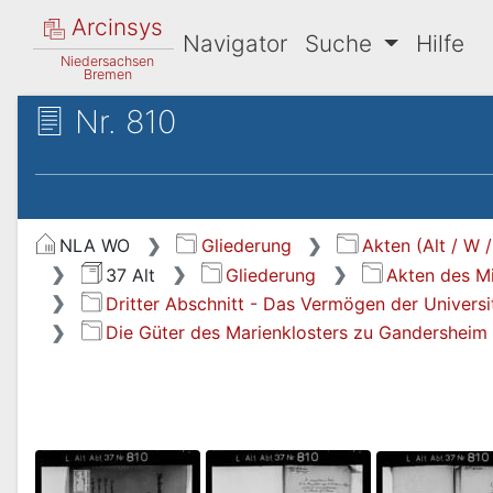
Arcinsys
Navigator
Suche
Hilfe
Niedersachsen
Bremen
Nr. 810
NLA WO
Gliederung
Akten (Alt / W 
37 Alt
Gliederung
Akten des Mi
Dritter Abschnitt - Das Vermögen der Universi
Die Güter des Marienklosters zu Gandersheim