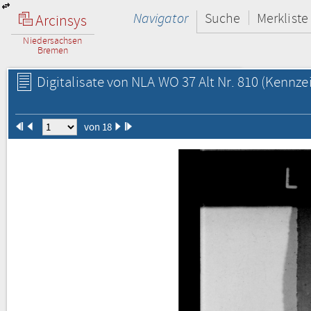
Navigator
Suche
Merkliste
Arcinsys
Niedersachsen
Bremen
Digitalisate von NLA WO 37 Alt Nr. 810
(Kennzei
von 18