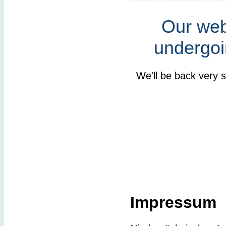
Our webs
undergoi
We'll be back very 
Impressum