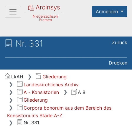
Arcinsys
Anmelden
Niedersachsen
Bremen
Nr. 331
Zurück
Drucken
LkAH
Gliederung
Landeskirchliches Archiv
A - Konsistorien
A 8
Gliederung
Corpora bonorum aus dem Bereich des
Konsistoriums Stade A-Z
Nr. 331