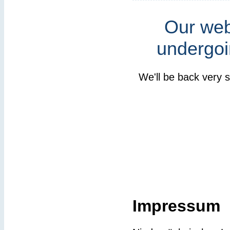
Our webs
undergoi
We'll be back very 
Impressum