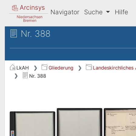
Arcinsys
Navigator
Suche
Hilfe
Niedersachsen
Bremen
Nr. 388
LkAH
Gliederung
Landeskirchliches 
Nr. 388