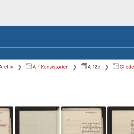
Archiv
A - Konsistorien
A 12d
Glied