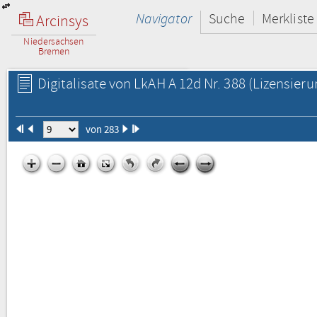
Navigator
Suche
Merkliste
Arcinsys
Niedersachsen
Bremen
Digitalisate von LkAH A 12d Nr. 388
(Lizensieru
von 283