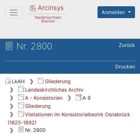
Arcinsys
Anmelden
Niedersachsen
Bremen
Nr. 2800
Zurück
Drucken
LkAH
Gliederung
Landeskirchliches Archiv
A - Konsistorien
A 9
Gliederung
Visitationen im Konsistorialbezirk Osnabrück
(1825-1892)
Nr. 2800