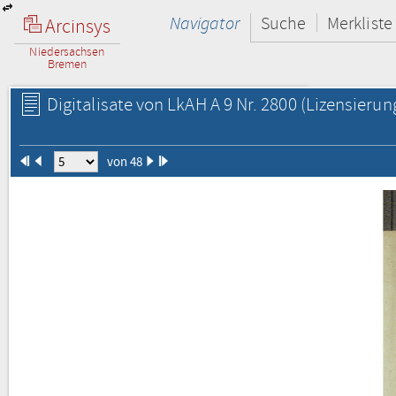
Navigator
Suche
Merkliste
Arcinsys
Niedersachsen
Bremen
Digitalisate von LkAH A 9 Nr. 2800
(Lizensierun
von 48