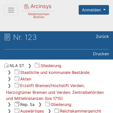
Arcinsys
Anmelden
Niedersachsen
Bremen
Nr. 123
Zurück
Drucken
NLA ST
Gliederung
Staatliche und kommunale Bestände
Akten
Erzstift Bremen/Hochstift Verden;
Herzogtümer Bremen und Verden: Zentralbehörden
und Mittelinstanzen (bis 1715)
Rep. 5a
Gliederung
Auswärtiges
Reichskammergericht