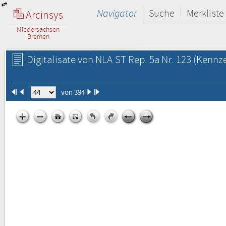
Navigator
Suche
Merkliste
Arcinsys
Niedersachsen
Bremen
Digitalisate von NLA ST Rep. 5a Nr. 123
(Kennze
von 394