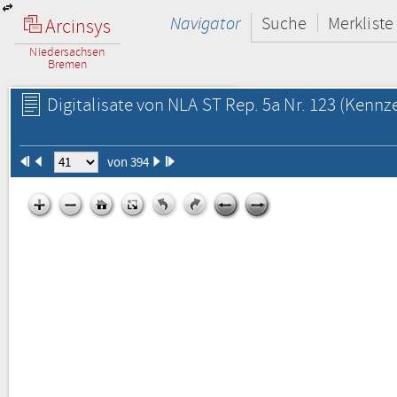
Navigator
Suche
Merkliste
Arcinsys
Niedersachsen
Bremen
Digitalisate von NLA ST Rep. 5a Nr. 123
(Kennze
von 394