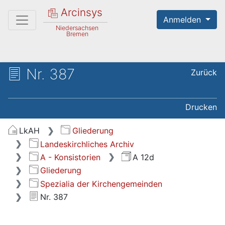
Arcinsys
Anmelden
Niedersachsen
Bremen
Nr. 387
Zurück
Drucken
LkAH
Gliederung
Landeskirchliches Archiv
A - Konsistorien
A 12d
Gliederung
Spezialia der Kirchengemeinden
Nr. 387