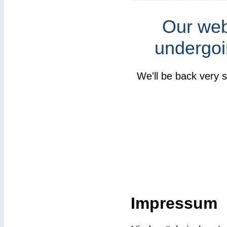
Our webs
undergoi
We'll be back very 
Impressum