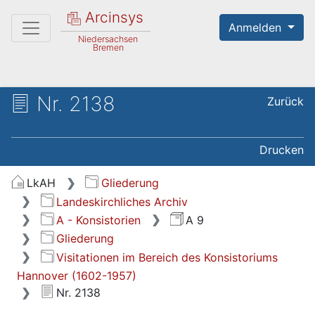
Arcinsys
Anmelden
Niedersachsen
Bremen
Nr. 2138
Zurück
Drucken
LkAH
Gliederung
Landeskirchliches Archiv
A - Konsistorien
A 9
Gliederung
Visitationen im Bereich des Konsistoriums
Hannover (1602-1957)
Nr. 2138