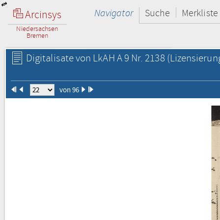
Navigator
Suche
Merkliste
Arcinsys
Niedersachsen
Bremen
Digitalisate von LkAH A 9 Nr. 2138
(Lizensierun
von 96