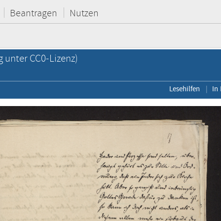
Beantragen
Nutzen
g unter CC0-Lizenz)
Lesehilfen
In