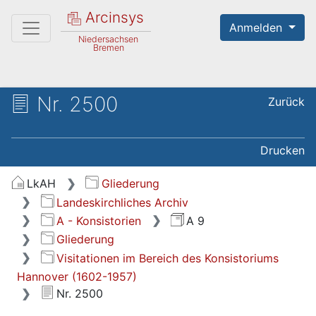
Arcinsys
Anmelden
Niedersachsen
Bremen
Nr. 2500
Zurück
Drucken
LkAH
Gliederung
Landeskirchliches Archiv
A - Konsistorien
A 9
Gliederung
Visitationen im Bereich des Konsistoriums
Hannover (1602-1957)
Nr. 2500