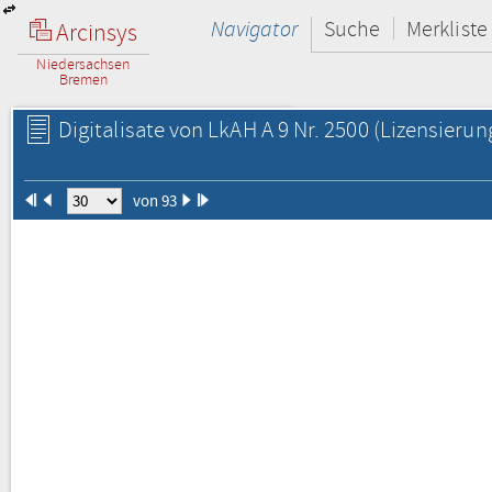
Navigator
Suche
Merkliste
Arcinsys
Niedersachsen
Bremen
Digitalisate von LkAH A 9 Nr. 2500
(Lizensierun
von 93