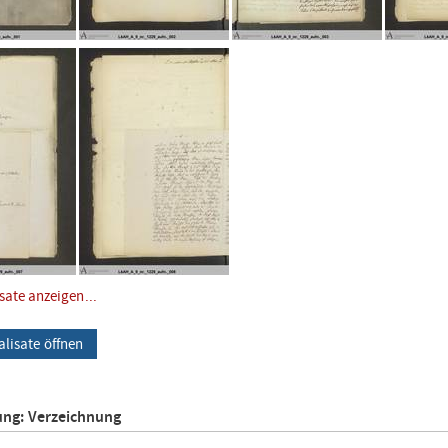
isate anzeigen...
alisate öffnen
ung: Verzeichnung