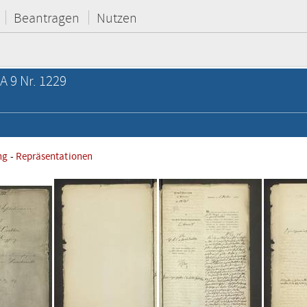
Beantragen
Nutzen
A 9 Nr. 1229
ng
-
Repräsentationen