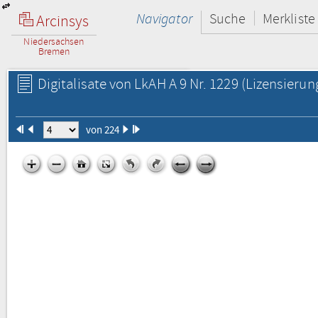
Navigator
Suche
Merkliste
Arcinsys
Niedersachsen
Bremen
Digitalisate von LkAH A 9 Nr. 1229
(Lizensierun
von 224