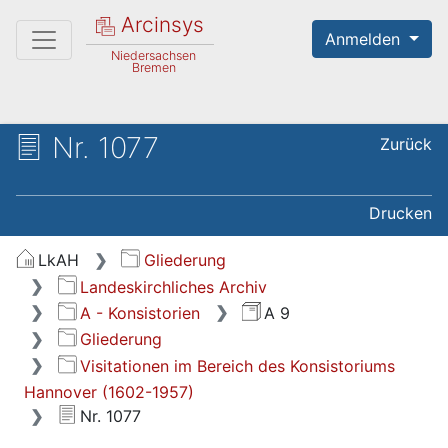
Arcinsys
Anmelden
Niedersachsen
Bremen
Nr. 1077
Zurück
Drucken
LkAH
Gliederung
Landeskirchliches Archiv
A - Konsistorien
A 9
Gliederung
Visitationen im Bereich des Konsistoriums
Hannover (1602-1957)
Nr. 1077