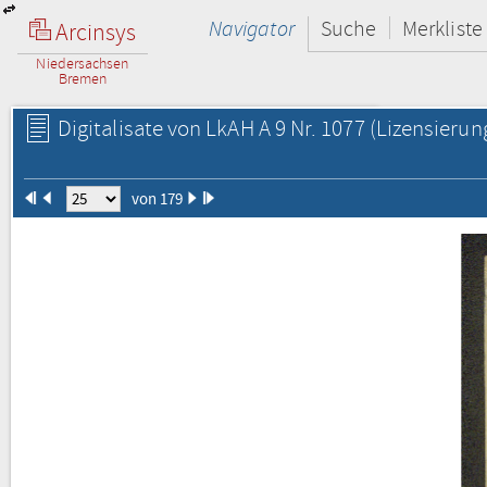
Navigator
Suche
Merkliste
Arcinsys
Niedersachsen
Bremen
Digitalisate von LkAH A 9 Nr. 1077
(Lizensierun
von 179