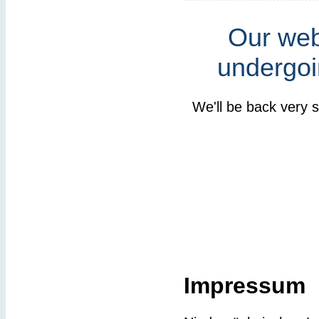
Our webs
undergoi
We'll be back very 
Impressum