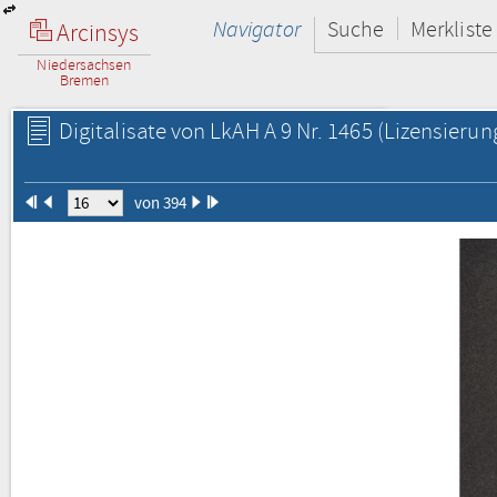
Navigator
Suche
Merkliste
Arcinsys
Niedersachsen
Bremen
Digitalisate von LkAH A 9 Nr. 1465
(Lizensierun
von 394