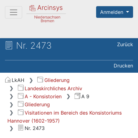
Arcinsys
Anmelden
Niedersachsen
Bremen
Nr. 2473
Zurück
Drucken
LkAH
Gliederung
Landeskirchliches Archiv
A - Konsistorien
A 9
Gliederung
Visitationen im Bereich des Konsistoriums
Hannover (1602-1957)
Nr. 2473